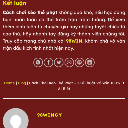
Kết luận
Cách chơi kèo thẻ phạt
không quá khó, nếu học đúng
bạn hoàn toàn có thể trăm trận trăm thắng. Để xem
thêm bình luận từ chuyên gia hay những tuyệt chiêu từ
cao thủ, hãy nhanh tay đăng ký thành viên chúng tôi.
Truy cập trang chủ nhà cái
98WIN
, khám phá vô vàn
trận đấu kịch tính nhất hiện nay.
Home
|
Blog
|
Cách Chơi Kèo Thẻ Phạt – 3 Bí Thuật Về Win 100% Ít
Ai Biết
98WINGY