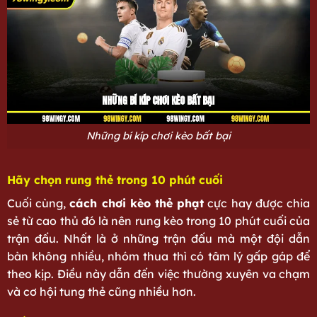
Những bí kíp chơi kèo bất bại
Hãy chọn rung thẻ trong 10 phút cuối
Cuối cùng,
cách chơi kèo thẻ phạt
cực hay được chia
sẻ từ cao thủ đó là nên rung kèo trong 10 phút cuối của
trận đấu. Nhất là ở những trận đấu mà một đội dẫn
bàn không nhiều, nhóm thua thì có tâm lý gấp gáp để
theo kịp. Điều này dẫn đến việc thường xuyên va chạm
và cơ hội tung thẻ cũng nhiều hơn.