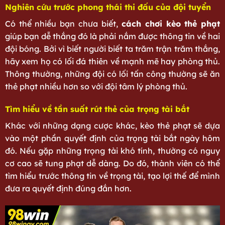
Nghiên cứu trước phong thái thi đấu của đội tuyển
Có thể nhiều bạn chưa biết,
cách chơi kèo thẻ phạt
giúp bạn dễ thắng đó là phải nắm được thông tin về hai
đội bóng. Bởi vì biết người biết ta trăm trận trăm thắng,
hãy xem họ có lối đá thiên về mạnh mẽ hay phòng thủ.
Thông thường, những đội có lối tấn công thường sẽ ăn
thẻ phạt nhiều hơn so với đội tâm lý phòng thủ.
Tìm hiểu về tần suất rút thẻ của trọng tài bắt
Khác với những dạng cược khác, kèo thẻ phạt sẽ dựa
vào một phần quyết định của trọng tài bắt ngày hôm
đó. Nếu gặp những trọng tài khó tính, thường có nguy
cơ cao sẽ tung phạt dễ dàng. Do đó, thành viên có thể
tìm hiểu trước thông tin về trọng tài, tạo lợi thế để mình
đưa ra quyết định đúng đắn hơn.