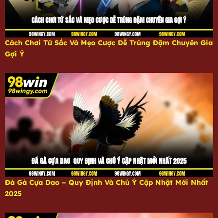
Cách Chơi Tứ Sắc Và Mẹo Cược Dễ Trúng Đậm Chuyên Gia
Gợi Ý
Đá Gà Cựa Dao – Quy Định Và Chú Ý Cập Nhật Mới Nhất
2025