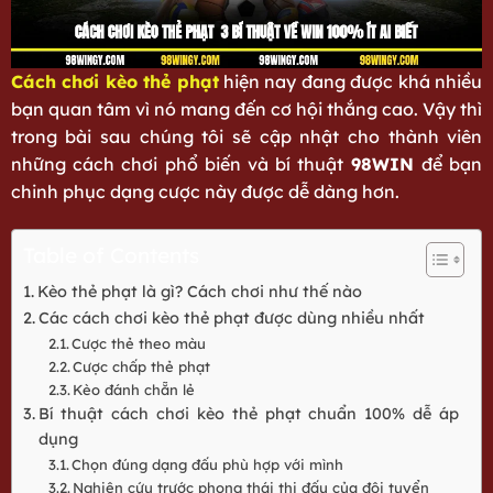
Cách chơi kèo thẻ phạt
hiện nay đang được khá nhiều
bạn quan tâm vì nó mang đến cơ hội thắng cao. Vậy thì
trong bài sau chúng tôi sẽ cập nhật cho thành viên
những cách chơi phổ biến và bí thuật
98WIN
để bạn
chinh phục dạng cược này được dễ dàng hơn.
Table of Contents
Kèo thẻ phạt là gì? Cách chơi như thế nào
Các cách chơi kèo thẻ phạt được dùng nhiều nhất
Cược thẻ theo màu
Cược chấp thẻ phạt
Kèo đánh chẵn lẻ
Bí thuật cách chơi kèo thẻ phạt chuẩn 100% dễ áp
dụng
Chọn đúng dạng đấu phù hợp với mình
Nghiên cứu trước phong thái thi đấu của đội tuyển