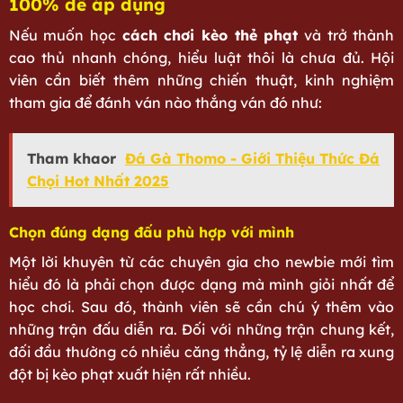
100% dễ áp dụng
Nếu muốn học
cách chơi kèo thẻ phạt
và trở thành
cao thủ nhanh chóng, hiểu luật thôi là chưa đủ. Hội
viên cần biết thêm những chiến thuật, kinh nghiệm
tham gia để đánh ván nào thắng ván đó như:
Tham khaor
Đá Gà Thomo - Giới Thiệu Thức Đá
Chọi Hot Nhất 2025
Chọn đúng dạng đấu phù hợp với mình
Một lời khuyên từ các chuyên gia cho newbie mới tìm
hiểu đó là phải chọn được dạng mà mình giỏi nhất để
học chơi. Sau đó, thành viên sẽ cần chú ý thêm vào
những trận đấu diễn ra. Đối với những trận chung kết,
đối đầu thường có nhiều căng thẳng, tỷ lệ diễn ra xung
đột bị kèo phạt xuất hiện rất nhiều.