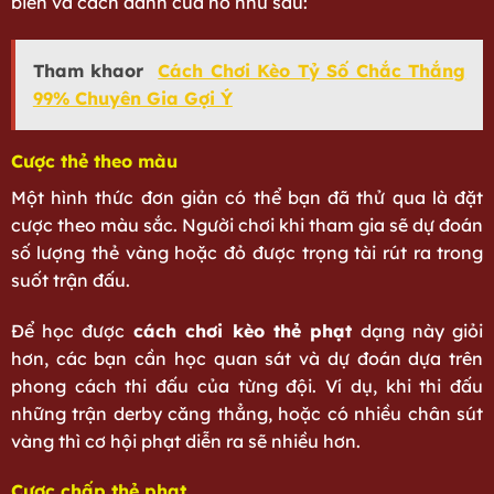
biến và cách đánh của nó như sau:
Tham khaor
Cách Chơi Kèo Tỷ Số Chắc Thắng
99% Chuyên Gia Gợi Ý
Cược thẻ theo màu
Một hình thức đơn giản có thể bạn đã thử qua là đặt
cược theo màu sắc. Người chơi khi tham gia sẽ dự đoán
số lượng thẻ vàng hoặc đỏ được trọng tài rút ra trong
suốt trận đấu.
Để học được
cách chơi kèo thẻ phạt
dạng này giỏi
hơn, các bạn cần học quan sát và dự đoán dựa trên
phong cách thi đấu của từng đội. Ví dụ, khi thi đấu
những trận derby căng thẳng, hoặc có nhiều chân sút
vàng thì cơ hội phạt diễn ra sẽ nhiều hơn.
Cược chấp thẻ phạt