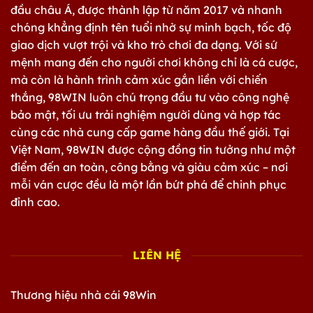
đầu châu Á, được thành lập từ năm 2017 và nhanh
chóng khẳng định tên tuổi nhờ sự minh bạch, tốc độ
giao dịch vượt trội và kho trò chơi đa dạng. Với sứ
mệnh mang đến cho người chơi không chỉ là cá cược,
mà còn là hành trình cảm xúc gắn liền với chiến
thắng, 98WIN luôn chú trọng đầu tư vào công nghệ
bảo mật, tối ưu trải nghiệm người dùng và hợp tác
cùng các nhà cung cấp game hàng đầu thế giới. Tại
Việt Nam, 98WIN được cộng đồng tin tưởng như một
điểm đến an toàn, công bằng và giàu cảm xúc – nơi
mỗi ván cược đều là một lần bứt phá để chinh phục
đỉnh cao.
LIÊN HỆ
Thương hiệu nhà cái 98Win