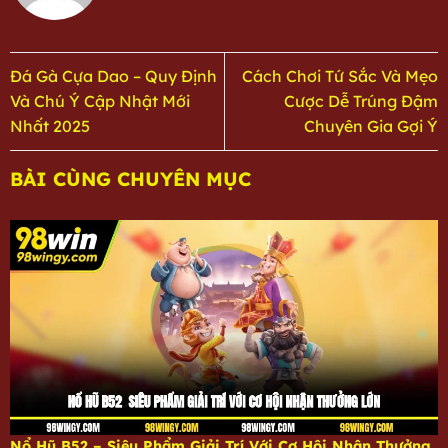
Đá Gà Cựa Dao – Quy Định
Cách Chơi Tứ Sắc Và Mẹo
Và Chú Ý Cập Nhật Mới
Cược Dễ Trúng Đậm
Nhất 2025
Chuyên Gia Gợi Ý
BÀI CÙNG CHUYÊN MỤC
Nổ Hũ B52 – Siêu Phẩm Giải Trí Với Cơ Hội Nhận Thưởng