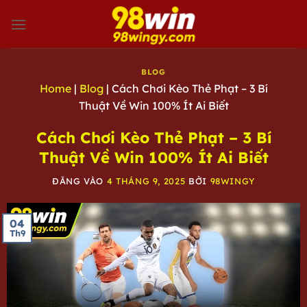
BLOG
Home
|
Blog
|
Cách Chơi Kèo Thẻ Phạt – 3 Bí
Thuật Về Win 100% Ít Ai Biết
Cách Chơi Kèo Thẻ Phạt – 3 Bí
Thuật Về Win 100% Ít Ai Biết
ĐĂNG VÀO
4 THÁNG 9, 2025
BỞI
98WINGY
04
Th9